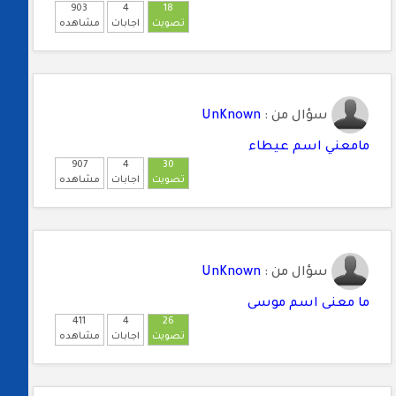
903
4
18
تصويت
اجابات
مشاهده
سؤال من :
UnKnown
مامعني اسم عيطاء
907
4
30
تصويت
اجابات
مشاهده
سؤال من :
UnKnown
ما معنى اسم موسى
411
4
26
تصويت
اجابات
مشاهده