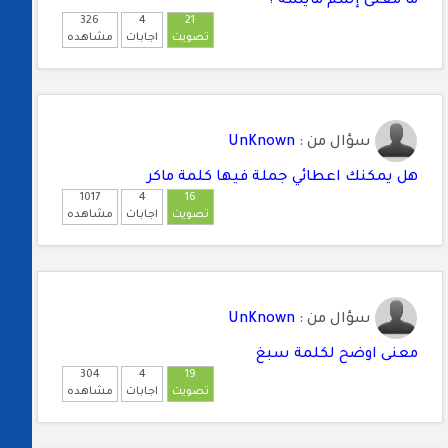
ما معنى إسم مايسة ؟
326
4
21
تصويت
اجابات
مشاهده
سؤال من :
UnKnown
هل يمكنك اعطائي جملة فيها كلمة ماكر
1017
4
16
تصويت
اجابات
مشاهده
سؤال من :
UnKnown
معنى اوضح لكلمة سبغ
304
4
19
تصويت
اجابات
مشاهده