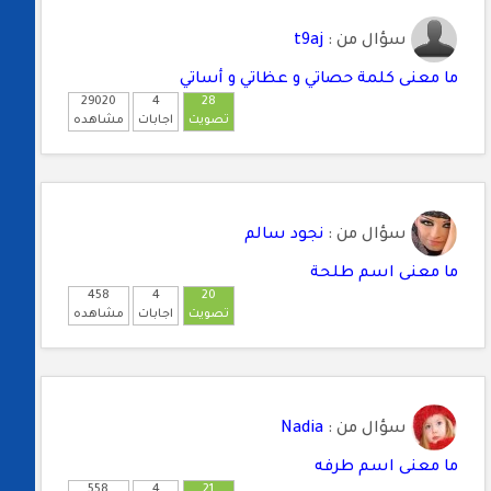
سؤال من :
t9aj
ما معنى كلمة حصاتي و عظاتي و أساتي
29020
4
28
تصويت
اجابات
مشاهده
سؤال من :
نجود سالم
ما معنى اسم طلحة
458
4
20
تصويت
اجابات
مشاهده
سؤال من :
Nadia
ما معنى اسم طرفه
558
4
21