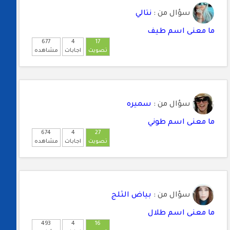
سؤال من :
نتالي
ما معنى اسم طيف
677
4
17
تصويت
اجابات
مشاهده
سؤال من :
سميره
ما معنى اسم طوني
674
4
27
تصويت
اجابات
مشاهده
سؤال من :
بياض الثلج
ما معنى اسم طلال
493
4
16