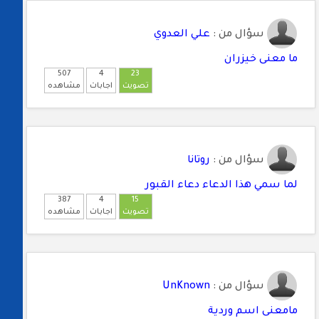
سؤال من :
علي العدوي
ما معنى خيزران
507
4
23
تصويت
اجابات
مشاهده
سؤال من :
روتانا
لما سمي هذا الدعاء دعاء القبور
387
4
15
تصويت
اجابات
مشاهده
سؤال من :
UnKnown
مامعنى اسم وردية