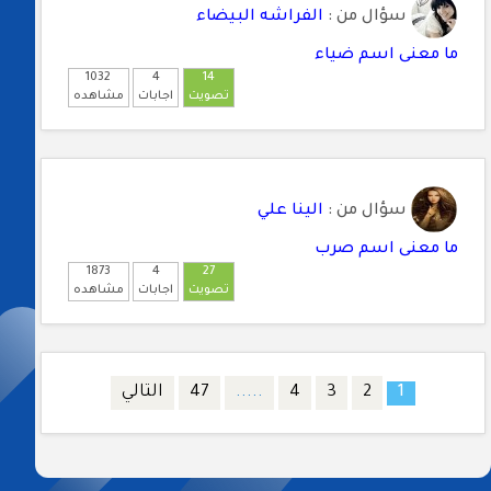
سؤال من :
الفراشه البيضاء
ما معنى اسم ضياء
1032
4
14
تصويت
اجابات
مشاهده
سؤال من :
الينا علي
ما معنى اسم صرب
1873
4
27
تصويت
اجابات
مشاهده
2
3
4
.....
47
التالي
1