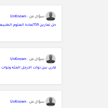
سؤال من :
UnKnown
حل تمارين 159لمادة العلوم الطبيعية و الحياة لسنة الثانية متوسط
سؤال من :
UnKnown
قارن بين ذوات الارجل المئه وذوات ا
سؤال من :
UnKnown