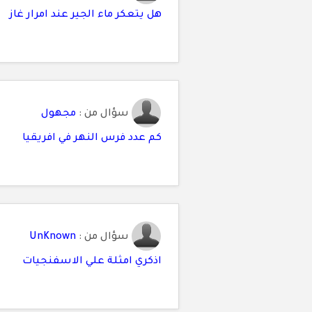
هل يتعكر ماء الجير عند امرار غاز
سؤال من :
مجهول
كم عدد فرس النهر في افريقيا
سؤال من :
UnKnown
اذكري امثلة علي الاسفنجيات