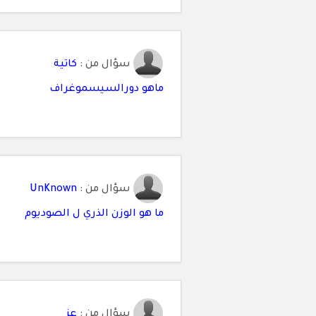
سؤال من :
كاتية
ماهو دورالسيسموغراف
سؤال من :
UnKnown
ما هو الوزن الذري ل الصوديوم
سؤال من :
عز